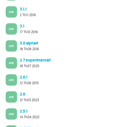
3.1.1
APK
2 Th11 2016
3.1
APK
17 Th10 2016
3.0 alpha4
APK
18 Th08 2016
2.7 experimental1
APK
18 Th07 2025
2.6.1
APK
12 Th08 2015
2.6
APK
21 Th03 2023
2.5.1
APK
14 Th04 2022