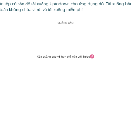
 tệp có sẵn để tải xuống Uptodown cho ứng dụng đó. Tải xuống bản 
oàn không chứa vi-rút và tải xuống miễn phí.
QUẢNG CÁO
Xóa quảng cáo và hơn thế nữa với Turbo