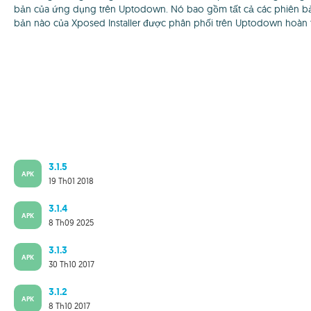
bản của ứng dụng trên Uptodown. Nó bao gồm tất cả các phiên bản
bản nào của Xposed Installer được phân phối trên Uptodown hoàn t
3.1.5
APK
19 Th01 2018
3.1.4
APK
8 Th09 2025
3.1.3
APK
30 Th10 2017
3.1.2
APK
8 Th10 2017