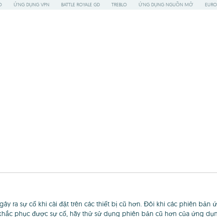
O
ỨNG DỤNG VPN
BATTLE ROYALE GD
TREBLO
ỨNG DỤNG NGUỒN MỞ
EURO
y ra sự cố khi cài đặt trên các thiết bị cũ hơn. Đôi khi các phiên bả
khắc phục được sự cố, hãy thử sử dụng phiên bản cũ hơn của ứng dụng