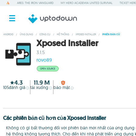
ARES: THE IRON VANGUARD
MY HERO ACADEMIA UNITED SURVIVAL
TICKET HER
ANDROID
/
ỨNG DỤNG
/
CÔNG CỤ
/
HỆ THỐNG
/
XPOSED INSTALLER
/
PHIÊN BẢN CŨ
Xposed Installer
3.1.5
rovo89
OPEN SOURCE
4.3
11.9 M
105
đánh giá
tải xuống
bảo mật
Các phiên bản cũ hơn của Xposed Installer
Không có gì bất thường đối với phiên bản mới nhất của ứng dụng gâ
hệ thống không tương thích. Cho đến khi nhà phát triển ứng dụng 