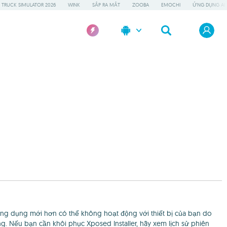
 TRUCK SIMULATOR 2026
WINK
SẮP RA MẮT
ZOOBA
EMOCHI
ỨNG DỤNG AI 
n ứng dụng mới hơn có thể không hoạt động với thiết bị của bạn do
. Nếu bạn cần khôi phục Xposed Installer, hãy xem lịch sử phiên