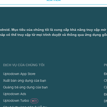
XEM THÊM
droid. Mục tiêu của chúng tôi là cung cấp khả năng truy cập m
áp có thể truy cập từ mọi trình duyệt và thông qua ứng dụng gốc
DỊCH VỤ CỦA CHÚNG TÔI
P
Uptodown App Store
Đ
Xuất bản ứng dụng của bạn
Ch
Quảng bá ứng dụng của bạn
Cà
Uptodown Ads
Đi
Uptodown Turbo
D
MỚI